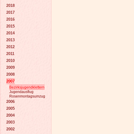
2018
2017
2016
2015
2014
2013
2012
2011
2010
2009
2008
2007
Bezirksjugendklettern
Jugendausflug
Rosenmontagsumzug
2006
2005
2004
2003
2002